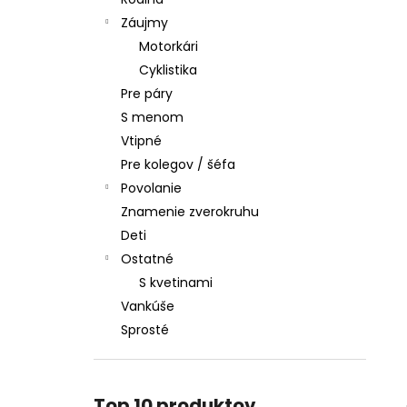
Záujmy
Motorkári
Cyklistika
Pre páry
S menom
Vtipné
Pre kolegov / šéfa
Povolanie
Znamenie zverokruhu
Deti
Ostatné
S kvetinami
Vankúše
Sprosté
Top 10 produktov