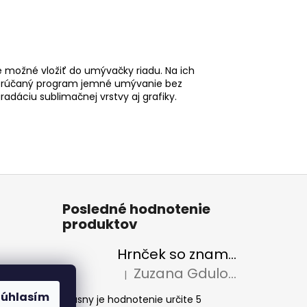
 možné vložiť do umývačky riadu. Na ich
porúčaný program jemné umývanie bez
dáciu sublimačnej vrstvy aj grafiky.
Posledné hodnotenie
produktov
Hrnček so znamením zverokruhu a vlastným menom - 330ml
Zuzana Gdulova
|
Hodnotenie produktu je 5 z 5 hviezdičiek
Súhlasím
Krásny je hodnotenie určite 5