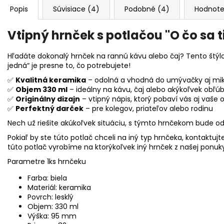
Popis
Súvisiace (4)
Podobné (4)
Hodnote
Vtipný hrnček s potlačou "O čo sa t
Hľadáte dokonalý hrnček na rannú kávu alebo čaj? Tento štýl
jedná“ je presne to, čo potrebujete!
✅
Kvalitná keramika
– odolná a vhodná do umývačky aj mik
✅
Objem 330 ml
– ideálny na kávu, čaj alebo akýkoľvek obľú
✅
Originálny dizajn
– vtipný nápis, ktorý pobaví vás aj vaše o
✅
Perfektný darček
– pre kolegov, priateľov alebo rodinu
Nech už riešite akúkoľvek situáciu, s týmto hrnčekom bude o
Pokiaľ by ste túto potlač chceli na iný typ hrnčeka, kontaktu
túto potlač vyrobíme na ktorýkoľvek iný hrnček z našej ponuk
Parametre 1ks hrnčeku
Farba: biela
Materiál: keramika
Povrch: lesklý
Objem: 330 ml
Výška: 95 mm