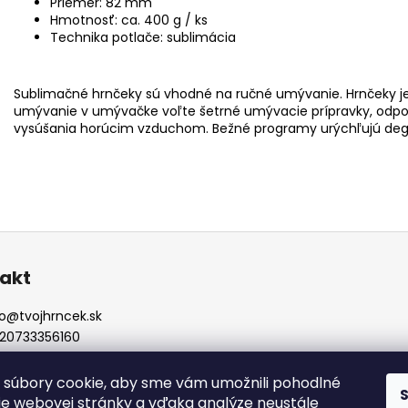
Priemer: 82 mm
Hmotnosť: ca. 400 g / ks
Technika potlače: sublimácia
Sublimačné hrnčeky sú vhodné na ručné umývanie. Hrnčeky je
umývanie v umývačke voľte šetrné umývacie prípravky, od
vysúšania horúcim vzduchom. Bežné programy urýchľujú degra
akt
o
@
tvojhrncek.sk
20733356160
ojhrncek.sk
súbory cookie, aby sme vám umožnili pohodlné
ie webovej stránky a vďaka analýze neustále