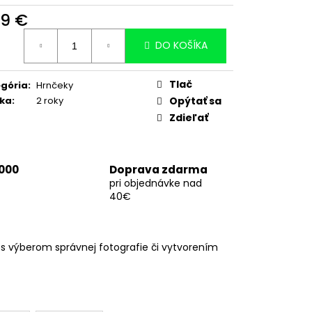
99 €
otková
DO KOŠÍKA
:
Tlač
gória
:
Hrnčeky
ka
:
2 roky
Opýtať sa
Zdieľať
 000
Doprava zdarma
pri objednávke nad
40€
 výberom správnej fotografie či vytvorením