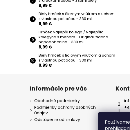
srdiečkami okolo - 330ml biely
8,99 €
Biely hrnček s čiernym vnútrom a uchom
s vlastnou potlačou - 330 ml
9,99 €
Hrnček Najlepší kolega / Najlepšia
kolegyňa s menom - Originál, žiadna
napodobenina - 330 ml
8,99 €
Biely hrnček s fialovým vnútrom a uchom
s vlastnou potlačou - 330 ml
9,99 €
Z
á
Informácie pre vás
Kont
p
ä
Obchodné podmienky
inf
t
Podmienky ochrany osobných
+4
údajov
i
tv
Odstúpenie od zmluvy
e
Používame 
prehliadan