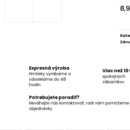
8,
Jedn
cena
Kate
Záru
Expresná výroba
Viac než 10
Hrnčeky vyrábame a
spokojných
odosielame do 48
zákazníkov
hodín
Potrebujete poradiť?
Neváhajte nás kontaktovať, radi vám pomôžeme s
objednávky