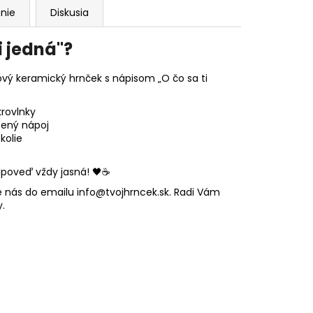
nie
Diskusia
i jedná"?
ový keramický hrnček s nápisom „O čo sa ti
rovlnky
bený nápoj
kolie
dpoveď vždy jasná! 🖤☕
jte nás do emailu info@tvojhrncek.sk. Radi Vám
y.