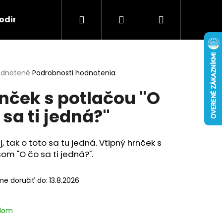
Hľadať
Prihlásenie
Nákupný
odina
Záujmy
Pre páry
S menom
košík
erné
dnotené
Podrobnosti hodnotenia
tenie
nček s potlačou "O
ktu
 sa ti jedná?"
ičiek.
, tak o toto sa tu jedná. Vtipný hrnček s
om "O čo sa ti jedná?".
A "TAKTO VYZERÁ
Nasledujúce
30 ML
e doručiť do:
13.8.2026
adom