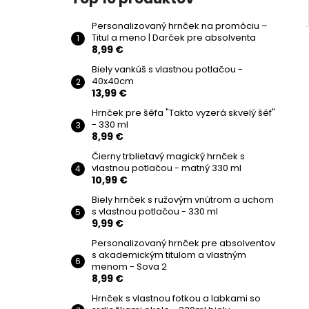
Personalizovaný hrnček na promóciu –
Titul a meno | Darček pre absolventa
8,99 €
Biely vankúš s vlastnou potlačou -
40x40cm
13,99 €
Hrnček pre šéfa "Takto vyzerá skvelý šéf"
- 330 ml
8,99 €
Čierny trblietavý magický hrnček s
vlastnou potlačou - matný 330 ml
10,99 €
Biely hrnček s ružovým vnútrom a uchom
s vlastnou potlačou - 330 ml
9,99 €
Personalizovaný hrnček pre absolventov
s akademickým titulom a vlastným
menom - Sova 2
8,99 €
Hrnček s vlastnou fotkou a labkami so