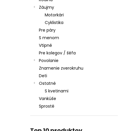
Záujmy
Motorkári
Cyklistika
Pre páry
S menom
Vtipné
Pre kolegov / šéfa
Povolanie
Znamenie zverokruhu
Deti
Ostatné
S kvetinami
Vankúše
Sprosté
Top 10 produktov