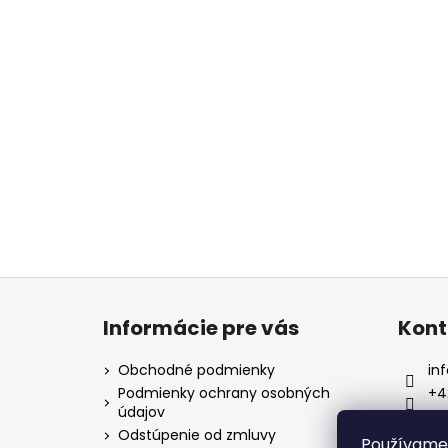
Z
á
Informácie pre vás
Kont
p
ä
Obchodné podmienky
inf
t
Podmienky ochrany osobných
+4
údajov
i
tv
Odstúpenie od zmluvy
e
Používame 