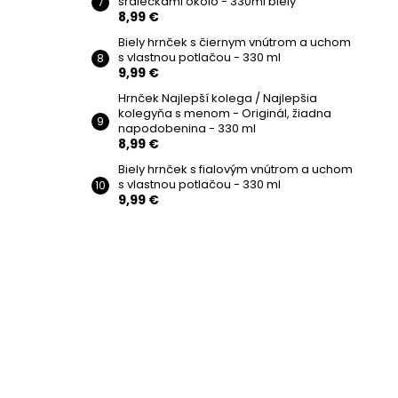
srdiečkami okolo - 330ml biely
8,99 €
Biely hrnček s čiernym vnútrom a uchom
s vlastnou potlačou - 330 ml
9,99 €
Hrnček Najlepší kolega / Najlepšia
kolegyňa s menom - Originál, žiadna
napodobenina - 330 ml
8,99 €
Biely hrnček s fialovým vnútrom a uchom
s vlastnou potlačou - 330 ml
9,99 €