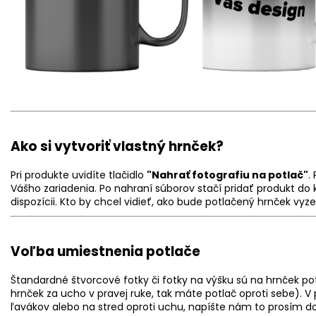
Ako si vytvoriť vlastný hrnček?
Pri produkte uvidíte tlačidlo
"Nahrať fotografiu na potlač"
.
Vášho zariadenia. Po nahraní súborov stačí pridať produkt do k
dispozícii. Kto by chcel vidieť, ako bude potlačený hrnček vy
Voľba umiestnenia potlače
Štandardné štvorcové fotky či fotky na výšku sú na hrnček pot
hrnček za ucho v pravej ruke, tak máte potlač oproti sebe). V p
ľavákov alebo na stred oproti uchu, napíšte nám to prosím 