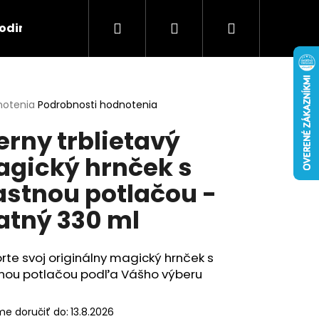
Hľadať
Prihlásenie
Nákupný
odina
Záujmy
Pre páry
S menom
košík
erné
notenia
Podrobnosti hodnotenia
tenie
erny trblietavý
ktu
gický hrnček s
astnou potlačou -
ičiek.
tný 330 ml
 VLASTNOU POTLAČOU -
Nasledujúce
rte svoj originálny magický hrnček s
tnou potlačou podľa Vášho výberu
e doručiť do:
13.8.2026