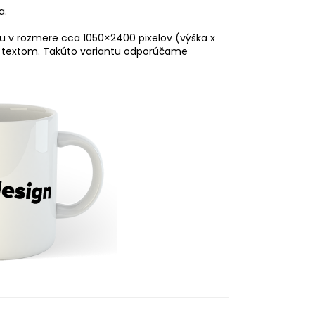
a.
iu v rozmere cca 1050×2400 pixelov (výška x
 s textom. Takúto variantu odporúčame