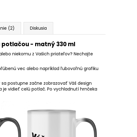
nie (2)
Diskusia
u potlačou - matný 330 ml
 alebo niekomu z Vašich priateľov? Nechajte
bľúbenú vec alebo napríklad ľubovoľnú grafiku
ody sa postupne začne zobrazovať Váš design
a je vidieť celú potlač. Po vychladnutí hrnčeka