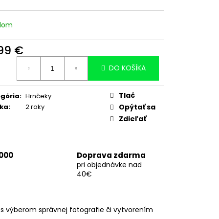
adom
,99 €
otková
DO KOŠÍKA
:
Tlač
gória
:
Hrnčeky
ka
:
2 roky
Opýtať sa
Zdieľať
 000
Doprava zdarma
pri objednávke nad
40€
 výberom správnej fotografie či vytvorením