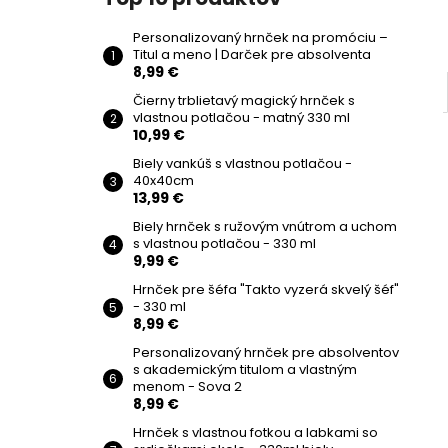
Personalizovaný hrnček na promóciu –
Titul a meno | Darček pre absolventa
8,99 €
Čierny trblietavý magický hrnček s
vlastnou potlačou - matný 330 ml
10,99 €
Biely vankúš s vlastnou potlačou -
40x40cm
13,99 €
Biely hrnček s ružovým vnútrom a uchom
s vlastnou potlačou - 330 ml
9,99 €
Hrnček pre šéfa "Takto vyzerá skvelý šéf"
- 330 ml
8,99 €
Personalizovaný hrnček pre absolventov
s akademickým titulom a vlastným
menom - Sova 2
8,99 €
Hrnček s vlastnou fotkou a labkami so