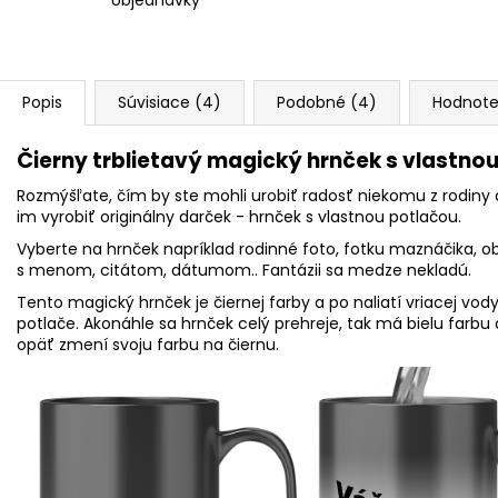
Popis
Súvisiace (4)
Podobné (4)
Hodnote
Čierny trblietavý magický hrnček s vlastno
Rozmýšľate, čím by ste mohli urobiť radosť niekomu z rodiny
im vyrobiť originálny darček - hrnček s vlastnou potlačou.
Vyberte na hrnček napríklad rodinné foto, fotku maznáčika, o
s menom, citátom, dátumom.. Fantázii sa medze nekladú.
Tento magický hrnček je čiernej farby a po naliatí vriacej v
potlače. Akonáhle sa hrnček celý prehreje, tak má bielu farbu 
opäť zmení svoju farbu na čiernu.