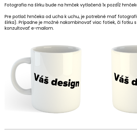
Fotografia na šírku bude na hrnček vytlačená 1x pozdĺž hrnček
Pre potlač hrnčeka od ucha k uchu, je potrebné mať fotograf
šírka). Prípadne je možné nakombinovať viac fotiek, či fotku
konzultovať e-mailom.