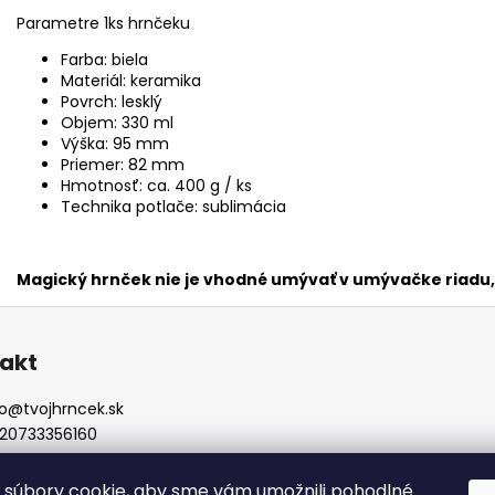
Parametre 1ks hrnčeku
Farba: biela
Materiál: keramika
Povrch: lesklý
Objem: 330 ml
Výška: 95 mm
Priemer: 82 mm
Hmotnosť: ca. 400 g / ks
Technika potlače: sublimácia
Magický hrnček nie je vhodné umývať v umývačke riadu, 
akt
o
@
tvojhrncek.sk
20733356160
ojhrncek.sk
súbory cookie, aby sme vám umožnili pohodlné