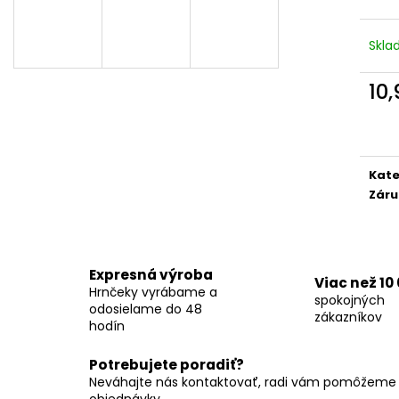
Skl
10
Jedn
cena
Kate
Záru
Expresná výroba
Viac než 10
Hrnčeky vyrábame a
spokojných
odosielame do 48
zákazníkov
hodín
Potrebujete poradiť?
Neváhajte nás kontaktovať, radi vám pomôžeme s
objednávky