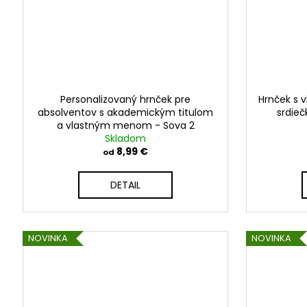
Personalizovaný hrnček pre
Hrnček s 
absolventov s akademickým titulom
srdieč
a vlastným menom - Sova 2
Skladom
8,99 €
od
DETAIL
NOVINKA
NOVINKA