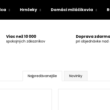
dca
Hrnčeky
Domáci miláčikovia
R
Čo potrebujete nájsť?
Viac než 10 000
Doprava zdarm
spokojných zákazníkov
pri objednávke nad
HĽADAŤ
Odporúčame
Najpredávanejšie
Novinky
BIELY VANKÚŠ S VLASTNOU POTLAČOU -
HRNČEK PRE ŠÉF
40X40CM
SKVELÝ ŠÉF" - 3
13,99 €
8,99 €