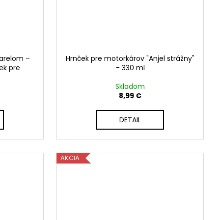
arelom –
Hrnček pre motorkárov "Anjel strážny"
ček pre
- 330 ml
Skladom
8,99 €
DETAIL
AKCIA