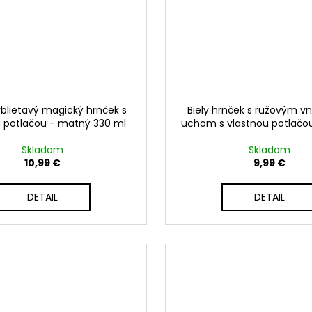
rblietavý magický hrnček s
Biely hrnček s ružovým v
u potlačou - matný 330 ml
uchom s vlastnou potlačou
Skladom
Skladom
10,99 €
9,99 €
DETAIL
DETAIL