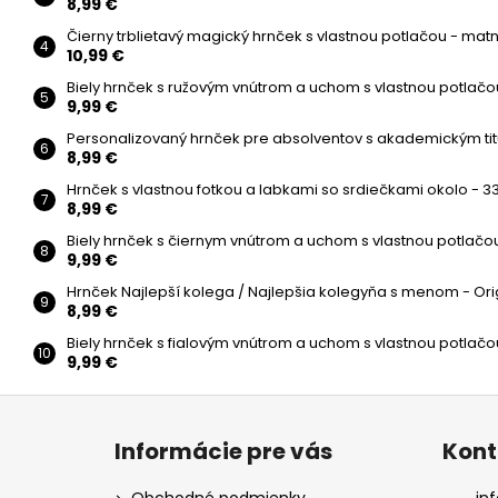
8,99 €
Čierny trblietavý magický hrnček s vlastnou potlačou - mat
10,99 €
Biely hrnček s ružovým vnútrom a uchom s vlastnou potlačo
9,99 €
Personalizovaný hrnček pre absolventov s akademickým ti
8,99 €
Hrnček s vlastnou fotkou a labkami so srdiečkami okolo - 3
8,99 €
Biely hrnček s čiernym vnútrom a uchom s vlastnou potlačou
9,99 €
Hrnček Najlepší kolega / Najlepšia kolegyňa s menom - Ori
8,99 €
Biely hrnček s fialovým vnútrom a uchom s vlastnou potlačo
9,99 €
Z
á
Informácie pre vás
Kont
p
ä