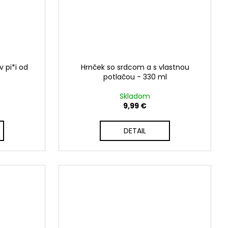
v pi*i od
Hrnček so srdcom a s vlastnou
potlačou - 330 ml
Skladom
9,99 €
DETAIL