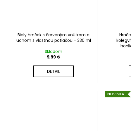
Biely hrnček s červeným vnútrom a
Hrnče
uchom s vlastnou potlačou - 330 ml
kolegyň
horši
Skladom
9,99 €
DETAIL
NOVINKA