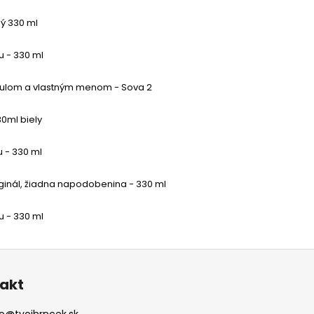
ný 330 ml
u - 330 ml
tulom a vlastným menom - Sova 2
30ml biely
 - 330 ml
ginál, žiadna napodobenina - 330 ml
u - 330 ml
akt