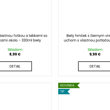
vlastnou fotkou a labkami so
Biely hrnček s čiernym v
kami okolo - 330ml biely
uchom s vlastnou potlačou
Skladom
Skladom
8,99 €
9,99 €
DETAIL
DETAIL
NOVINKA
TIP