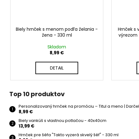
Biely hrnček s menom podľa želania -
Hrnček s 
žena - 330 ml
výrezom s
Skladom
8,99 €
DETAIL
Top 10 produktov
Personalizovaný hrnček na promóciu – Titul a meno | Darče
8,99 €
Biely vankúš s vlastnou potlačou - 40x40cm
13,99 €
Hrnček pre šéfa "Takto vyzerá skvelý šéf" - 330 ml