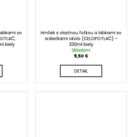
labkami so
Hrnček s vlastnou fotkou a labkami so
POTLAČ,
srdiečkami okolo (CELOPOTLAČ) -
l biely
330ml biely
Skladom
9,50 €
DETAIL