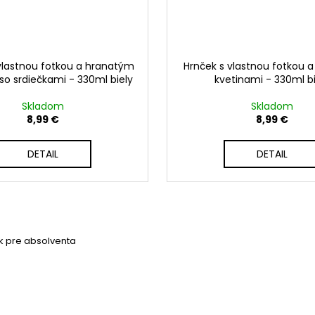
vlastnou fotkou a hranatým
Hrnček s vlastnou fotkou a
o srdiečkami - 330ml biely
kvetinami - 330ml bi
Skladom
Skladom
8,99 €
8,99 €
DETAIL
DETAIL
k pre absolventa