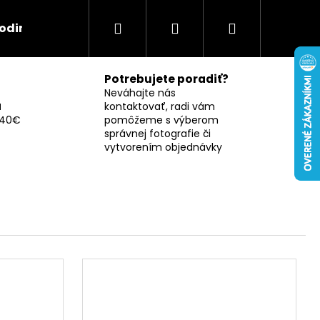
Hľadať
Prihlásenie
Nákupný
odina
Záujmy
Pre páry
S menom
Potrebujete poradiť?
košík
Neváhajte nás
a
kontaktovať, radi vám
 40€
pomôžeme s výberom
správnej fotografie či
vytvorením objednávky
A "TAKTO VYZERÁ
Nasledujúce
30 ML