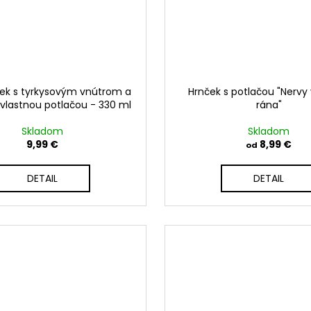
ček s tyrkysovým vnútrom a
Hrnček s potlačou "Nervy 
vlastnou potlačou - 330 ml
rána"
Skladom
Skladom
9,99 €
8,99 €
od
DETAIL
DETAIL