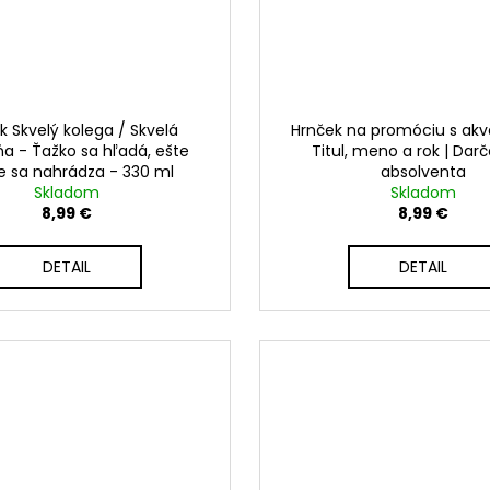
k Skvelý kolega / Skvelá
Hrnček na promóciu s akv
a - Ťažko sa hľadá, ešte
Titul, meno a rok | Dar
e sa nahrádza - 330 ml
absolventa
Skladom
Skladom
8,99 €
8,99 €
DETAIL
DETAIL