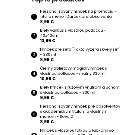
Personalizovaný hrnček na promóciu –
Titul a meno | Darček pre absolventa
8,99 €
Biely vankúš s vlastnou potlačou -
40x40cm
13,99 €
Hrnček pre šéfa "Takto vyzerá skvelý šéf"
- 330 ml
8,99 €
Čierny trblietavý magický hrnček s
vlastnou potlačou - matný 330 ml
10,99 €
Biely hrnček s ružovým vnútrom a uchom
s vlastnou potlačou - 330 ml
9,99 €
Personalizovaný hrnček pre absolventov
s akademickým titulom a vlastným
menom - Sova 2
8,99 €
Hrnček s vlastnou fotkou a labkami so