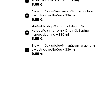
srdiečkami okolo - 330ml biely
8,99 €
Biely hrnček s čiernym vnútrom a uchom
s vlastnou potlačou - 330 ml
9,99 €
Hrnček Najlepší kolega / Najlepšia
kolegyňa s menom - Originál, žiadna
napodobenina - 330 ml
8,99 €
Biely hrnček s fialovým vnútrom a uchom
s vlastnou potlačou - 330 ml
9,99 €