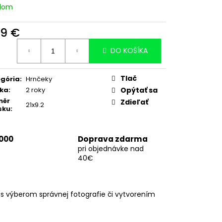
adom
99 €
otková
DO KOŠÍKA
:
Tlač
gória
:
Hrnčeky
ka
:
2 roky
Opýtať sa
měr
Zdieľať
21x9.2
sku
:
 000
Doprava zdarma
pri objednávke nad
40€
 výberom správnej fotografie či vytvorením