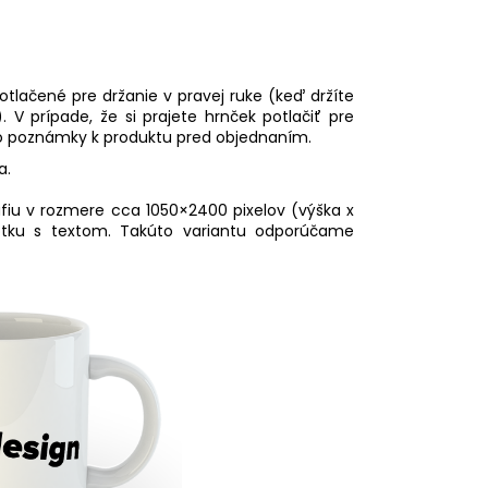
otlačené pre držanie v pravej ruke (keď držíte
 V prípade, že si prajete hrnček potlačiť pre
do poznámky k produktu pred objednaním.
a.
fiu v rozmere cca 1050×2400 pixelov (výška x
fotku s textom. Takúto variantu odporúčame