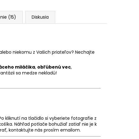
nie (15)
Diskusia
 alebo niekomu z Vašich priateľov? Nechajte
ceho miláčika
,
obľúbenú vec
,
Fantázii sa medze nekladú!
 Po kliknutí na tlačidlo si vyberiete fotografie z
ošíka. Náhľad potlače bohužiaľ zatiaľ nie je k
zerať, kontaktujte nás prosím emailom.