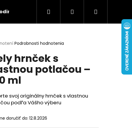
Hľadať
Prihlásenie
Nákupný
odina
Záujmy
Pre páry
S menom
košík
erné
dnotení
Podrobnosti hodnotenia
tenie
ely hrnček s
ktu
astnou potlačou –
0 ml
ičiek.
rte svoj originálny hrnček s vlastnou
A "TAKTO VYZERÁ
Nasledujúce
ačou podľa Vášho výberu
30 ML
e doručiť do:
12.8.2026