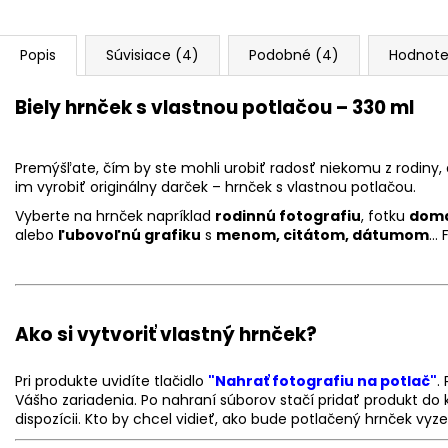
Popis
Súvisiace (4)
Podobné (4)
Hodnote
Biely hrnček s vlastnou potlačou – 330 ml
Premýšľate, čím by ste mohli urobiť radosť niekomu z rodiny,
im vyrobiť originálny darček – hrnček s vlastnou potlačou.
Vyberte na hrnček napríklad
rodinnú fotografiu
, fotku
domá
alebo
ľubovoľnú grafiku
s
menom, citátom, dátumom
… 
Ako si vytvoriť vlastný hrnček?
Pri produkte uvidíte tlačidlo
"Nahrať fotografiu na potlač"
.
Vášho zariadenia. Po nahraní súborov stačí pridať produkt do k
dispozícii. Kto by chcel vidieť, ako bude potlačený hrnček vy