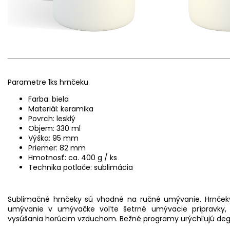
Parametre 1ks hrnčeku
Farba: biela
Materiál: keramika
Povrch: lesklý
Objem: 330 ml
Výška: 95 mm
Priemer: 82 mm
Hmotnosť: ca. 400 g / ks
Technika potlače: sublimácia
Sublimačné hrnčeky sú vhodné na ručné umývanie. Hrnčeky
umývanie v umývačke voľte šetrné umývacie prípravky
vysúšania horúcim vzduchom. Bežné programy urýchľujú degra