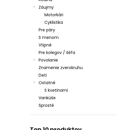
Záujmy
Motorkári
Cyklistika
Pre páry
S menom
Vtipné
Pre kolegov / šéfa
Povolanie
Znamenie zverokruhu
Deti
Ostatné
S kvetinami
Vankúše
Sprosté
Top 10 produktov