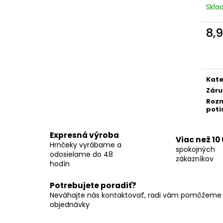
Skl
8,
Jedn
cena
Kate
Záru
Roz
poti
Expresná výroba
Viac než 10
Hrnčeky vyrábame a
spokojných
odosielame do 48
zákazníkov
hodín
Potrebujete poradiť?
Neváhajte nás kontaktovať, radi vám pomôžeme s
objednávky