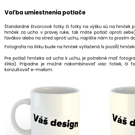
Voľba umiestnenia potlače
Štandardné štvorcové fotky či fotky na výšku sú na hrnček p
hrnček za ucho v pravej ruke, tak máte potlač oproti sebe).
ľavákov alebo na stred oproti uchu, napíšte nám to prosím 
Fotografia na šírku bude na hrnček vytlačená 1x pozdĺž hrnček
Pre potlač hrnčeka od ucha k uchu, je potrebné mať fotogra
šírka). Prípadne je možné nakombinovať viac fotiek, či 
konzultovať e-mailom.