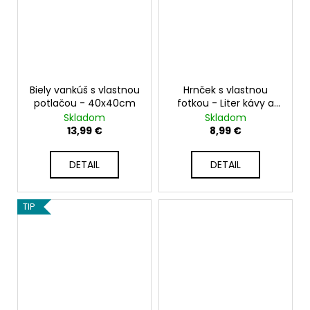
Biely vankúš s vlastnou
Hrnček s vlastnou
potlačou - 40x40cm
fotkou - Liter kávy a
pes - 330ml
Skladom
Skladom
13,99 €
8,99 €
DETAIL
DETAIL
TIP