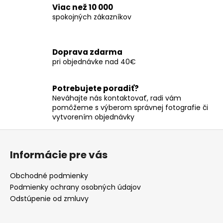
l
Viac než 10 000
á
spokojných zákazníkov
d
a
c
Doprava zdarma
i
pri objednávke nad 40€
e
p
r
Potrebujete poradiť?
v
Neváhajte nás kontaktovať, radi vám
pomôžeme s výberom správnej fotografie či
k
vytvorením objednávky
y
v
Z
ý
á
p
Informácie pre vás
p
i
ä
s
Obchodné podmienky
t
u
Podmienky ochrany osobných údajov
i
Odstúpenie od zmluvy
e