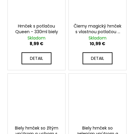
Hrnček s potlačou
Čierny magický hrnček
Queen - 330ml biely
s vlastnou potlačou -
lesklý 330 ml
Skladom
Skladom
8,99 €
10,99 €
DETAIL
DETAIL
Biely hrnček so žltým
Biely hrnček so
vnútrom a uchom s
zeleným vnútrom a