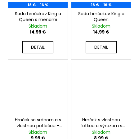
18 €
–16 %
18 €
–16 %
Sada hrnčekov King a
Sada hrnčekov King a
Queen s menami
Queen
Skladom
Skladom
14,99 €
14,99 €
DETAIL
DETAIL
Hrnček so srdcom a s
Hrnček s vlastnou
vlastnou potlačou -
fotkou a výrezom s
330 ml
medvedíkom a
Skladom
Skladom
srdiečkami - 330ml
9,99 €
8,99 €