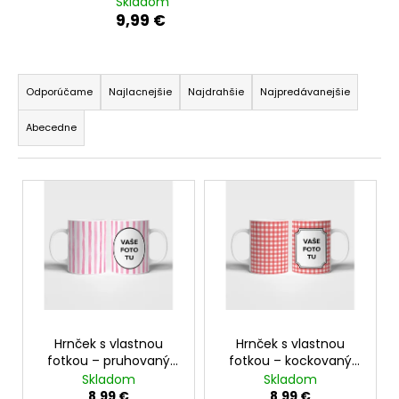
Skladom
á
9,99 €
j
s
R
ť
a
Odporúčame
Najlacnejšie
Najdrahšie
Najpredávanejšie
?
d
Abecedne
e
n
V
i
ý
e
HĽADAŤ
p
p
i
r
s
o
O
p
d
d
r
p
u
o
o
Hrnček s vlastnou
Hrnček s vlastnou
k
r
fotkou – pruhovaný
fotkou – kockovaný
d
t
motív
motív
ú
Skladom
Skladom
u
o
8,99 €
8,99 €