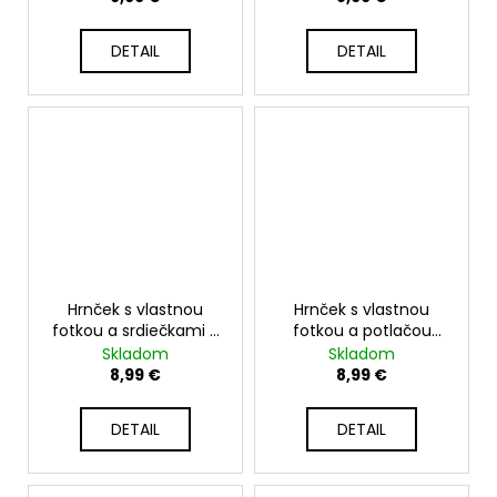
biely
DETAIL
DETAIL
Hrnček s vlastnou
Hrnček s vlastnou
fotkou a srdiečkami -
fotkou a potlačou
330ml biely
"Dog mom" - 330ml
Skladom
Skladom
biely
8,99 €
8,99 €
DETAIL
DETAIL