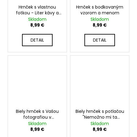
Hrnček s vlastnou
Hrnček s bodkovaným
fotkou - Liter kávy a
vzorom a menom
mačka - 330ml
Skladom
Skladom
8,99 €
8,99 €
DETAIL
DETAIL
Biely hrnček s Vašou
Biely hrnček s potlačou
fotografiou v
"Nemožno mi ta
srdiečkovom rámčeku
neľúbiť" - 330ml
Skladom
Skladom
- ideálny ako darček
8,99 €
8,99 €