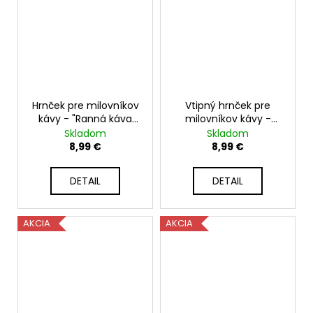
Hrnček pre milovníkov
Vtipný hrnček pre
kávy - "Ranná káva
milovníkov kávy -
volá"
330ml biely
Skladom
Skladom
8,99 €
8,99 €
DETAIL
DETAIL
AKCIA
AKCIA