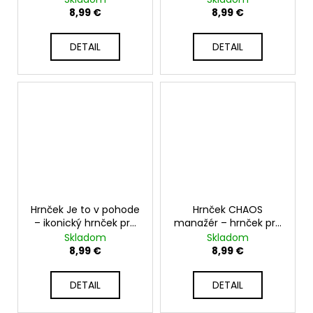
330ml
8,99 €
8,99 €
DETAIL
DETAIL
Hrnček Je to v pohode
Hrnček CHAOS
– ikonický hrnček pre
manažér – hrnček pre
každú situáciu - 330ml
tých, čo zvládnu
Skladom
Skladom
nemožné - 330ml
8,99 €
8,99 €
DETAIL
DETAIL