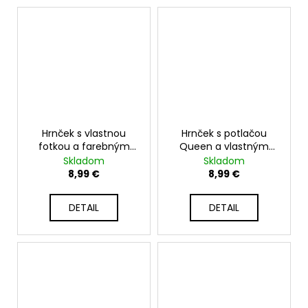
Hrnček s vlastnou
Hrnček s potlačou
fotkou a farebným
Queen a vlastným
štvorcovým výrezom
menom - 330ml biely
Skladom
Skladom
- 330ml biely
8,99 €
8,99 €
DETAIL
DETAIL