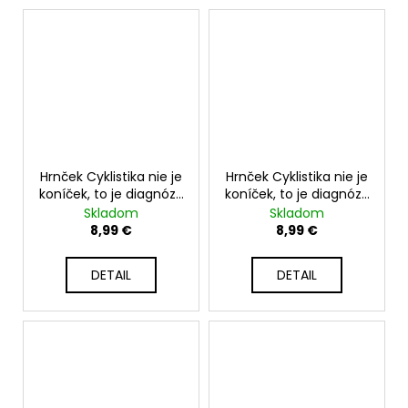
Hrnček Cyklistika nie je
Hrnček Cyklistika nie je
koníček, to je diagnóza
koníček, to je diagnóza
- 330ml
| Darček pre cyklistov
Skladom
Skladom
8,99 €
8,99 €
DETAIL
DETAIL