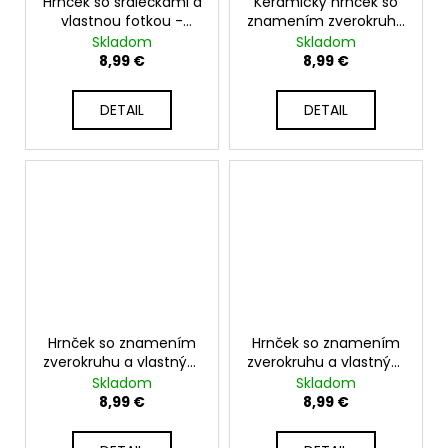
Hrnček so srdiečkami a
Keramický hrnček so
vlastnou fotkou -
znamením zverokruhu
330ml
- 330ml
Skladom
Skladom
8,99 €
8,99 €
DETAIL
DETAIL
Hrnček so znamením
Hrnček so znamením
zverokruhu a vlastným
zverokruhu a vlastným
menom - 330ml
menom - 330ml
Skladom
Skladom
8,99 €
8,99 €