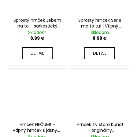
Sprostý hrnček Jebem
Sprostý hrnček Serie
na to – sarkastický
ma to tu! | Vtipný
hrnček pre lenivé aj
sarkastický hrnček -
Skladom
Skladom
nahnevané dni -
330ml
8,99 €
8,99 €
330ml
DETAIL
DETAIL
Hrnček NEČUM! –
Hrnček Ty stará Kuna!
vtipný hrnček s jasným
– originálny
stanoviskom - 330ml
narodeninový darček -
Skladom
Skladom