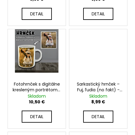
č
k
v
a
t
m
DETAIL
DETAIL
e
o
v
ČIERNY
TRBLIETAVÝ
MAGICKÝ
HRNČEK
S
VLASTNOU
POTLAČOU
-
MATNÝ
330
ML
Fotohrnček s digitálne
Sarkastický hrnček –
kresleným portrétom z
Fuj, ľudia (no fakt) -
10,99
Vašej fotografie
330ml
Skladom
Skladom
€
10,50 €
8,99 €
DETAIL
DETAIL