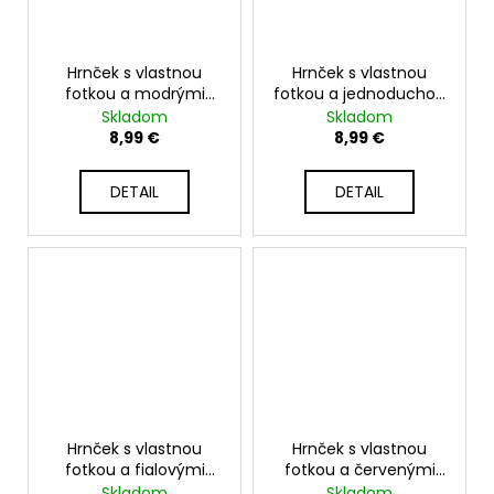
Hrnček s vlastnou
Hrnček s vlastnou
fotkou a modrými
fotkou a jednoduchou
kvetmi - 330ml biely
potlačou sŕdc - 330ml
Skladom
Skladom
biely
8,99 €
8,99 €
DETAIL
DETAIL
Hrnček s vlastnou
Hrnček s vlastnou
fotkou a fialovými
fotkou a červenými
kvetinami - 330ml
kvetmi - 330ml biely
Skladom
Skladom