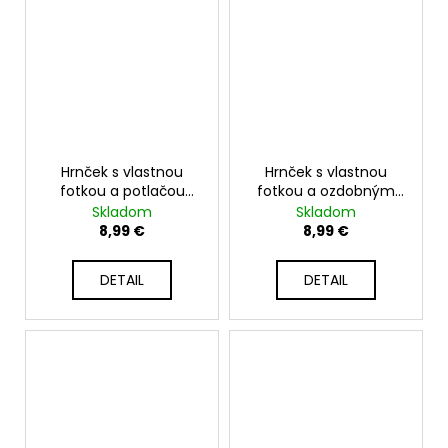
Hrnček s vlastnou
Hrnček s vlastnou
fotkou a potlačou
fotkou a ozdobným
"Dog mom 2" - 330ml
výrezom - 330ml biely
Skladom
Skladom
biely
8,99 €
8,99 €
DETAIL
DETAIL