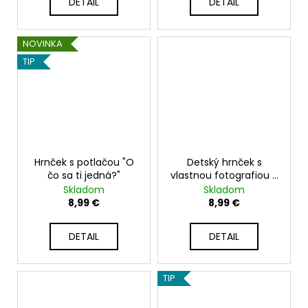
DETAIL
DETAIL
NOVINKA
TIP
Hrnček s potlačou "O
Detský hrnček s
čo sa ti jedná?"
vlastnou fotografiou a
textom -
Skladom
Skladom
chlapček/dievčatko
8,99 €
8,99 €
DETAIL
DETAIL
TIP