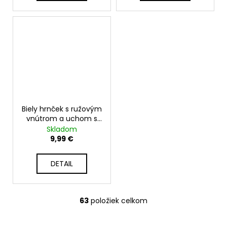
Biely hrnček s ružovým
vnútrom a uchom s
vlastnou potlačou -
Skladom
330 ml
9,99 €
DETAIL
63
položiek celkom
O
v