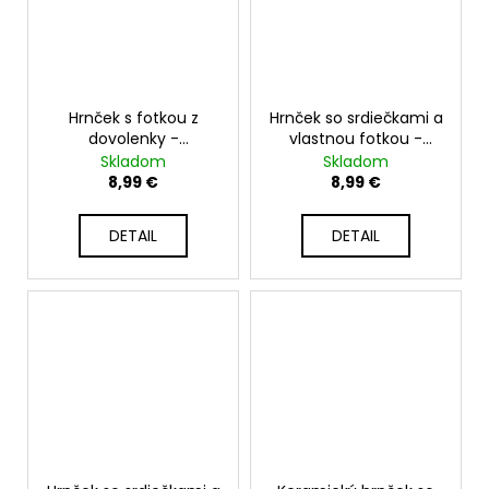
Hrnček s fotkou z
Hrnček so srdiečkami a
dovolenky -
vlastnou fotkou -
cestovateľský motív -
330ml
Skladom
Skladom
330ml
8,99 €
8,99 €
DETAIL
DETAIL