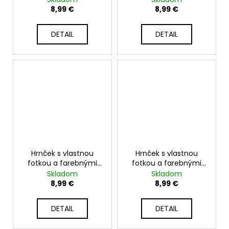
biely
8,99 €
8,99 €
DETAIL
DETAIL
Hrnček s vlastnou
Hrnček s vlastnou
fotkou a farebnými
fotkou a farebnými
pivonkami - 330ml
kvetmi - 330ml biely
Skladom
Skladom
biely
8,99 €
8,99 €
DETAIL
DETAIL