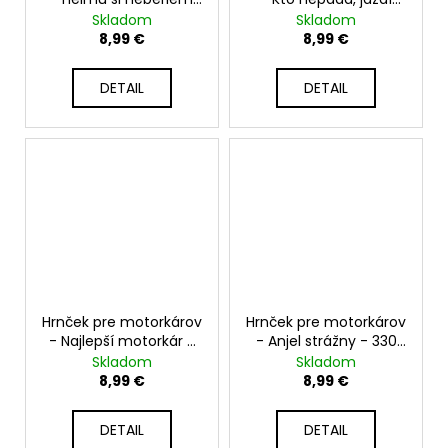
idem len kúsok - 330
pod svoje možnosti -
Skladom
Skladom
ml
330 ml
8,99 €
8,99 €
DETAIL
DETAIL
Hrnček pre motorkárov
Hrnček pre motorkárov
- Najlepší motorkár -
- Anjel strážny - 330
330 ml
ml
Skladom
Skladom
8,99 €
8,99 €
DETAIL
DETAIL