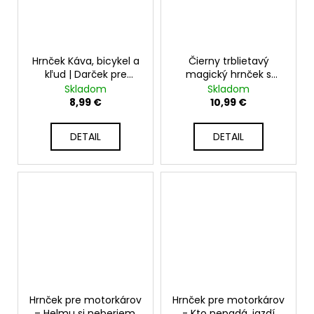
Hrnček Káva, bicykel a
Čierny trblietavý
kľud | Darček pre
magický hrnček s
cyklistov
vlastnou potlačou -
Skladom
Skladom
matný 330 ml
8,99 €
10,99 €
DETAIL
DETAIL
Hrnček pre motorkárov
Hrnček pre motorkárov
– Helmu si neberiem,
- Kto nepadá, jazdí