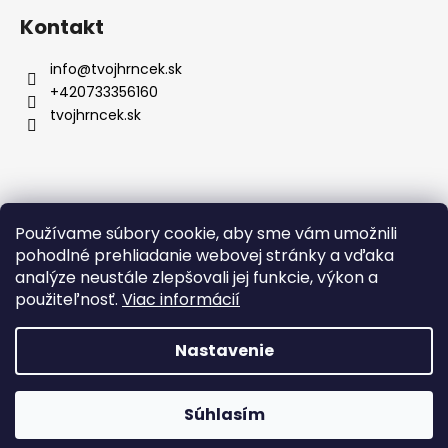
Kontakt
info
@
tvojhrncek.sk
+420733356160
tvojhrncek.sk
Posledné hodnotenie produktov
Používame súbory cookie, aby sme vám umožnili
pohodlné prehliadanie webovej stránky a vďaka
Hrnček so znamením zverokruhu a vlastným menom - 330ml
analýze neustále zlepšovali jej funkcie, výkon a
Zuzana Gdulova
použiteľnosť.
Viac informácií
|
Hodnotenie produktu je 5 z 5 hviezdičiek.
Krásny je hodnotenie určite 5 Hviezd. :))
Nastavenie
Vytvoril Shoptet
Súhlasím
Copyright 2026
TvojHrncek.sk
. Všetky práva vyhradené.