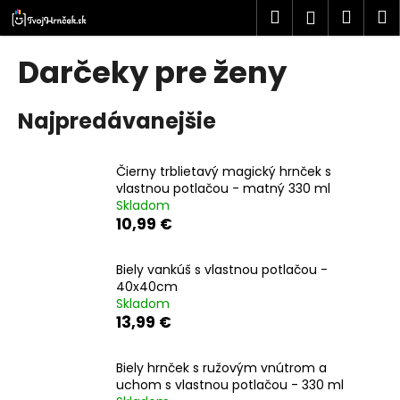
K
Prejsť
Hľadať
Náku
M
Prihlásen
na
o
obsah
Späť
Späť
košík
š
Darčeky pre ženy
í
Č
k
Najpredávanejšie
o
p
o
Čierny trblietavý magický hrnček s
t
vlastnou potlačou - matný 330 ml
Skladom
r
10,99 €
e
b
Biely vankúš s vlastnou potlačou -
u
40x40cm
j
Skladom
13,99 €
e
t
Biely hrnček s ružovým vnútrom a
e
uchom s vlastnou potlačou - 330 ml
n