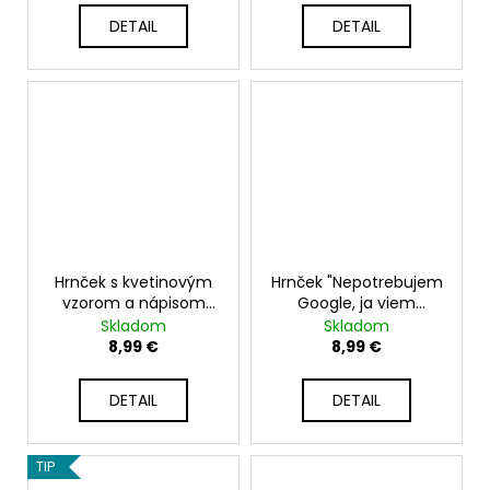
DETAIL
DETAIL
Hrnček s kvetinovým
Hrnček "Nepotrebujem
vzorom a nápisom
Google, ja viem
"Ľúbim ťa"
všetko"
Skladom
Skladom
8,99 €
8,99 €
DETAIL
DETAIL
TIP