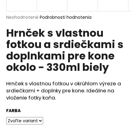
á
j
Priemerné
Neohodnotené
Podrobnosti hodnotenia
s
hodnotenie
Hrnček s vlastnou
produktu
ť
je
?
fotkou a srdiečkami s
0,0
z
doplnkami pre kone
5
hviezdičiek.
okolo - 330ml biely
HĽADAŤ
Hrnček s vlastnou fotkou v okrúhlom výreze a
srdiečkami + doplnky pre kone. Ideálne na
vloženie fotky koňa.
O
d
FARBA
p
o
r
ú