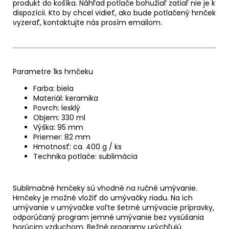
produkt do košíka. Náhľad potlače bohužiaľ zatiaľ nie je k
dispozícii. Kto by chcel vidieť, ako bude potlačený hrnček
vyzerať, kontaktujte nás prosím emailom.
Parametre 1ks hrnčeku
Farba: biela
Materiál: keramika
Povrch: lesklý
Objem: 330 ml
Výška: 95 mm
Priemer: 82 mm
Hmotnosť: ca. 400 g / ks
Technika potlače: sublimácia
Sublimačné hrnčeky sú vhodné na ručné umývanie.
Hrnčeky je možné vložiť do umývačky riadu. Na ich
umývanie v umývačke voľte šetrné umývacie prípravky,
odporúčaný program jemné umývanie bez vysúšania
horúcim vzduchom. Bežné programy urýchľujú