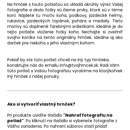
Na hrnček s touto potlačou sa vkladá okrúhly výrez Vašej
fotografie a okolo fotky sú čierne prvky, ktoré sú v téme
koní. Nájdete tu motív koňa, podkovy, jazdecké helmy,
rukavice, jazdeckých topánok, pohára a medaily. Tieto
motívy sú doplnené farebnými srdiečkami. Ideálne je do
tejto potlače vloženie fotky koňa. Nechajte si zvečniť
svojho koníka na tento originálny hrnček. Ideálne aj ako
darček pre niekoho s jeho vlastným koňom.
Pokiaľ by ste túto potlač chceli na iný typ hrnčeka,
konaktujte nás do emailu info@tvojhrncek.sk. Radi Vám
túto potlač s Vašou fotografiou vyrobíme na ktorýkoľvek
iný hrnček z našej ponuky.
Ako si vytvoriť vlastný hrnček?
Pri produkte uvidíte tlačidlo
"Nahrať fotografiu na
potlač"
. Po kliknutí na tlačidlo si vyberiete fotografie z
Vášho zariadenia. Po nahraní súborov stačí pridať