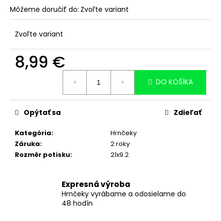
č
Môžeme doručiť do:
Zvoľte variant
a
m
e
Zvoľte variant
HRNČEK
8,99 €
NAJLEPŠÍ
KOLEGA
Jednotková
/
DO KOŠÍKA
cena:
NAJLEPŠIA
KOLEGYŇA
S
MENOM
Opýtať sa
Zdieľať
-
ORIGINÁL,
Kategória
:
Hrnčeky
ŽIADNA
Záruka
:
2 roky
NAPODOBENINA
-
Rozměr potisku
:
21x9.2
330
ML
8,99
Expresná výroba
€
Hrnčeky vyrábame a odosielame do
48 hodín