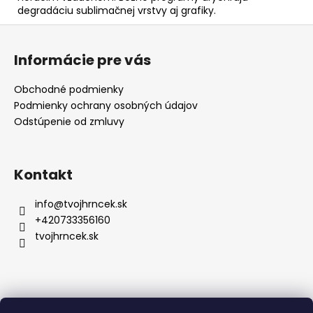
degradáciu sublimačnej vrstvy aj grafiky.
Z
á
Informácie pre vás
p
ä
Obchodné podmienky
t
Podmienky ochrany osobných údajov
i
Odstúpenie od zmluvy
e
Kontakt
info
@
tvojhrncek.sk
+420733356160
tvojhrncek.sk