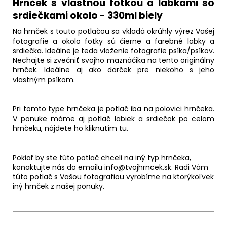
Hrnček s vlastnou fotkou a labkami so
srdiečkami okolo - 330ml biely
Na hrnček s touto potlačou sa vkladá okrúhly výrez Vašej
fotografie a okolo fotky sú čierne a farebné labky a
srdiečka. Ideálne je teda vloženie fotografie psíka/psíkov.
Nechajte si zvečniť svojho maznáčika na tento originálny
hrnček. Ideálne aj ako darček pre niekoho s jeho
vlastným psíkom.
Pri tomto type hrnčeka je potlač iba na polovici hrnčeka.
V ponuke máme aj potlač labiek a srdiečok po celom
hrnčeku, nájdete ho kliknutím
tu.
Pokiaľ by ste túto potlač chceli na iný typ hrnčeka,
konaktujte nás do emailu info@tvojhrncek.sk. Radi Vám
túto potlač s Vašou fotografiou vyrobíme na ktorýkoľvek
iný hrnček z našej ponuky.