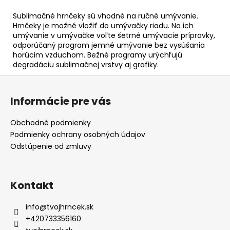
Sublimačné hrnčeky sú vhodné na ručné umývanie.
Hrnčeky je možné vložiť do umývačky riadu. Na ich
umývanie v umývačke voľte šetrné umývacie prípravky,
odporúčaný program jemné umývanie bez vysúšania
horúcim vzduchom. Bežné programy urýchľujú
degradáciu sublimačnej vrstvy aj grafiky.
Z
á
Informácie pre vás
p
ä
Obchodné podmienky
t
Podmienky ochrany osobných údajov
i
Odstúpenie od zmluvy
e
Kontakt
info
@
tvojhrncek.sk
+420733356160