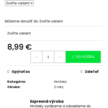
č
a
m
e
Môžeme doručiť do:
Zvoľte variant
HRNČEK
S
Zvoľte variant
VLASTNOU
FOTKOU
A
8,99 €
LABKAMI
SO
Jednotková
SRDIEČKAMI
DO KOŠÍKA
cena:
OKOLO
-
330ML
BIELY
Opýtať sa
Zdieľať
8,99
€
Kategória
:
Hrnčeky
Záruka
:
2 roky
Expresná výroba
Hrnčeky vyrábame a odosielame do