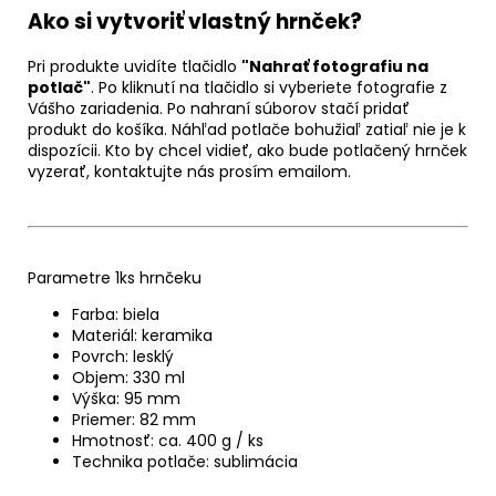
Ako si vytvoriť vlastný hrnček?
Pri produkte uvidíte tlačidlo
"Nahrať fotografiu na
potlač"
. Po kliknutí na tlačidlo si vyberiete fotografie z
Vášho zariadenia. Po nahraní súborov stačí pridať
produkt do košíka. Náhľad potlače bohužiaľ zatiaľ nie je k
dispozícii. Kto by chcel vidieť, ako bude potlačený hrnček
vyzerať, kontaktujte nás prosím emailom.
Parametre 1ks hrnčeku
Farba: biela
Materiál: keramika
Povrch: lesklý
Objem: 330 ml
Výška: 95 mm
Priemer: 82 mm
Hmotnosť: ca. 400 g / ks
Technika potlače: sublimácia