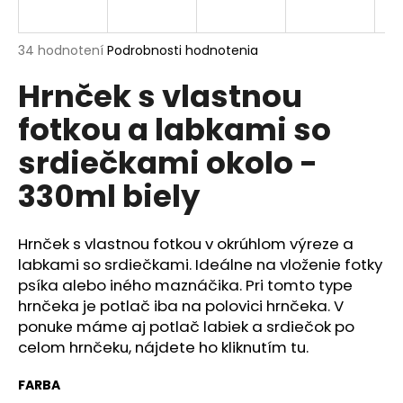
á
j
Priemerné
34 hodnotení
Podrobnosti hodnotenia
s
hodnotenie
Hrnček s vlastnou
produktu
ť
je
?
fotkou a labkami so
4,9
z
srdiečkami okolo -
5
hviezdičiek.
330ml biely
HĽADAŤ
Hrnček s vlastnou fotkou v okrúhlom výreze a
labkami so srdiečkami. Ideálne na vloženie fotky
psíka alebo iného maznáčika. Pri tomto type
O
d
hrnčeka je potlač iba na polovici hrnčeka. V
p
ponuke máme aj potlač labiek a srdiečok po
o
celom hrnčeku, nájdete ho kliknutím
tu.
r
ú
FARBA