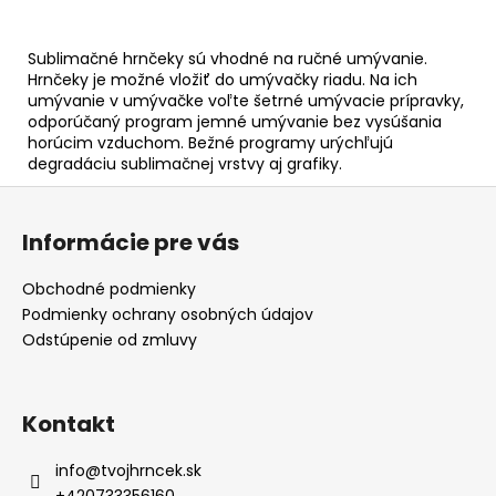
Sublimačné hrnčeky sú vhodné na ručné umývanie.
Hrnčeky je možné vložiť do umývačky riadu. Na ich
umývanie v umývačke voľte šetrné umývacie prípravky,
odporúčaný program jemné umývanie bez vysúšania
horúcim vzduchom. Bežné programy urýchľujú
degradáciu sublimačnej vrstvy aj grafiky.
Z
á
Informácie pre vás
p
ä
Obchodné podmienky
t
Podmienky ochrany osobných údajov
i
Odstúpenie od zmluvy
e
Kontakt
info
@
tvojhrncek.sk
+420733356160