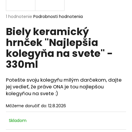
á
j
Priemerné
1 hodnotenie
Podrobnosti hodnotenia
s
hodnotenie
Biely keramický
produktu
ť
je
?
hrnček "Najlepšia
5,0
z
kolegyňa na svete" -
5
hviezdičiek.
330ml
HĽADAŤ
Potešte svoju kolegyňu milým darčekom, dajte
jej vedieť, že práve ONA je tou najlepšou
kolegyňou na svete :)
O
d
Môžeme doručiť do:
12.8.2026
p
o
r
Skladom
ú