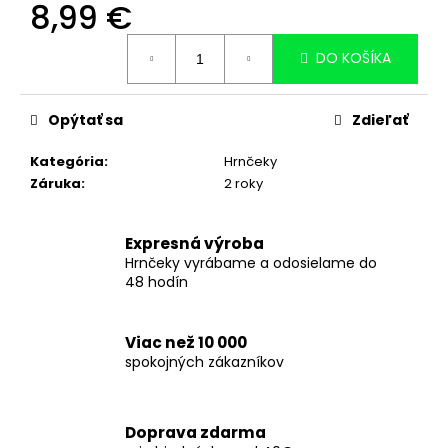
č
8,99 €
a
Jednotková
m
DO KOŠÍKA
cena:
e
BIELY
Opýtať sa
Zdieľať
VANKÚŠ
S
VLASTNOU
Kategória
:
Hrnčeky
POTLAČOU
Záruka
:
2 roky
-
40X40CM
13,99
Expresná výroba
€
Hrnčeky vyrábame a odosielame do
48 hodín
Viac než 10 000
spokojných zákazníkov
Doprava zdarma