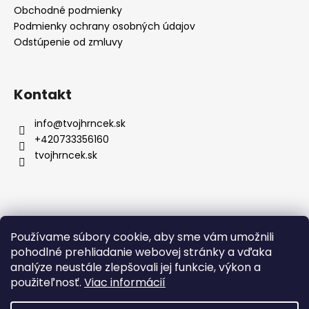
ä
Obchodné podmienky
t
Podmienky ochrany osobných údajov
i
Odstúpenie od zmluvy
e
Kontakt
info
@
tvojhrncek.sk
+420733356160
tvojhrncek.sk
Posledné hodnotenie produktov
Používame súbory cookie, aby sme vám umožnili
pohodlné prehliadanie webovej stránky a vďaka
Hrnček so znamením zverokruhu a vlastným menom - 330ml
analýze neustále zlepšovali jej funkcie, výkon a
Zuzana Gdulova
použiteľnosť.
Viac informácií
|
Hodnotenie produktu je 5 z 5 hviezdičiek.
Krásny je hodnotenie určite 5 Hviezd. :))