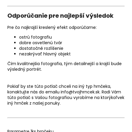
Odporúčanie pre najlepší výsledok
Pre čo najkrajší kreslený efekt odporúčame:
ostrú fotografiu
dobre osvetlenú tvár
dostatočné rozlíšenie
nezakrývať hlavný objekt
Čím kvalitnejšia fotografia, tým detailnejší a krajší bude
výsledný portrét.
Pokiaľ by ste túto potlač chceli na iný typ hrnčeka,
konaktujte nás do emailu info@tvojhrncek.sk. Radi Vám
túto potlač s Vašou fotografiou vyrobíme na ktorýkoľvek
iný hrnček z našej ponuky.
Parametre 1ks hrnčeku