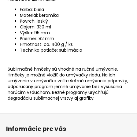
Farba: biela
Materiál: keramika
Povrch: lesklý
Objem: 330 ml
Výška: 95 mm
Priemer: 82 mm
Hmotnosť: ca. 400 g / ks
Technika potlače: sublimácia
Sublimačné hrnčeky sú vhodné na ručné umývanie.
Hrnčeky je možné vložiť do umývačky riadu. Na ich
umývanie v umývačke voľte šetrné umývacie prípravky,
odporúčaný program jemné umývanie bez vysúšania
horúcim vzduchom. Bežné programy urýchľujú
degradáciu sublimačnej vrstvy aj grafiky.
Z
á
Informácie pre vás
p