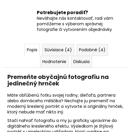
Potrebujete poradiť?
Neváhajte nás kontaktovať, radi vám
pomôžeme s výberom správnej
fotografie či vytvorením objednávky
Popis
Súvisiace (4)
Podobné (4)
Hodnotenie
Diskusia
Premeňte obyčajnú fotografiu na
jedinečný hrnček
Máte obľúbenú fotku svojej rodiny, dieťaťa, partnera
alebo domáceho miláčika? Nechajte ju premeniť na
moderný kreslený portrét a vytvorte si originálny hrnček,
ktorý nebude mať nikto iný.
Stačí nahrať fotografiu a my ju graficky upravíme do
digitálneho kresleného efektu. Výsledkom je štýlový
portrét s umeleckým vzhľadom, ktorý vynikne na