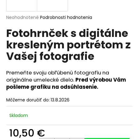
á
j
Priemerné
Neohodnotené
Podrobnosti hodnotenia
s
hodnotenie
Fotohrnček s digitálne
produktu
ť
je
?
kresleným portrétom z
0,0
z
Vašej fotografie
5
hviezdičiek.
Premeňte svoju obľúbenú fotografiu na
HĽADAŤ
originálne umelecké dielo.
Pred výrobou Vám
pošleme grafiku na odsúhlasenie.
O
Môžeme doručiť do:
13.8.2026
d
p
Skladom
o
r
10,50 €
ú