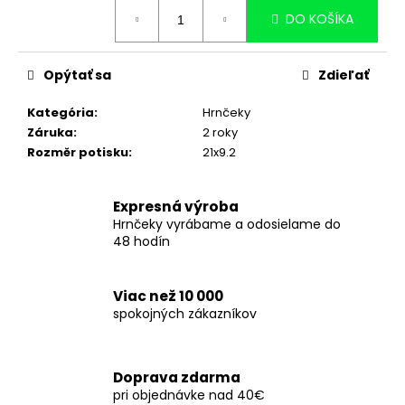
č
Jednotková
DO KOŠÍKA
a
cena:
m
e
Opýtať sa
Zdieľať
PERSONALIZOVANÝ
HRNČEK
Kategória
:
Hrnčeky
NA
Záruka
:
2 roky
PROMÓCIU
Rozměr potisku
:
21x9.2
–
TITUL
A
MENO
Expresná výroba
|
Hrnčeky vyrábame a odosielame do
DARČEK
48 hodín
PRE
ABSOLVENTA
8,99
Viac než 10 000
€
spokojných zákazníkov
Doprava zdarma
pri objednávke nad 40€