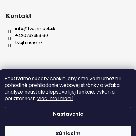
e
Kontakt
info
@
tvojhrncek.sk
+420733356160
tvojhrncek.sk
Posledné hodnotenie produktov
Používame súbory cookie, aby sme vám umožnili
pohodlné prehliadanie webovej stránky a vďaka
Hrnček so znamením zverokruhu a vlastným menom - 330ml
analýze neustále zlepšovali jej funkcie, výkon a
Zuzana Gdulova
použiteľnosť.
Viac informácií
|
Hodnotenie produktu je 5 z 5 hviezdičiek.
Krásny je hodnotenie určite 5 Hviezd. :))
Nastavenie
Vytvoril Shoptet
Súhlasím
Copyright 2026
TvojHrncek.sk
. Všetky práva vyhradené.