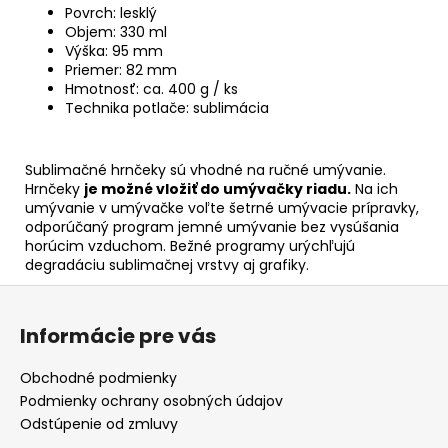
Povrch: lesklý
Objem: 330 ml
Výška: 95 mm
Priemer: 82 mm
Hmotnosť: ca. 400 g / ks
Technika potlače: sublimácia
Sublimačné hrnčeky sú vhodné na ručné umývanie.
Hrnčeky
je možné vložiť do umývačky riadu.
Na ich
umývanie v umývačke voľte šetrné umývacie prípravky,
odporúčaný program jemné umývanie bez vysúšania
horúcim vzduchom. Bežné programy urýchľujú
degradáciu sublimačnej vrstvy aj grafiky.
Z
á
Informácie pre vás
p
ä
Obchodné podmienky
t
Podmienky ochrany osobných údajov
i
Odstúpenie od zmluvy