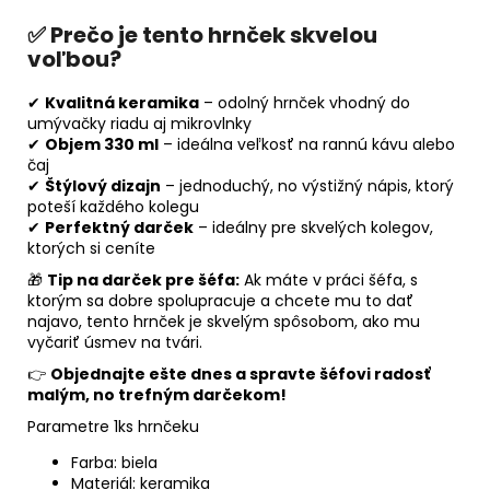
✅ Prečo je tento hrnček skvelou
voľbou?
✔
Kvalitná keramika
– odolný hrnček vhodný do
umývačky riadu aj mikrovlnky
✔
Objem 330 ml
– ideálna veľkosť na rannú kávu alebo
čaj
✔
Štýlový dizajn
– jednoduchý, no výstižný nápis, ktorý
poteší každého kolegu
✔
Perfektný darček
– ideálny pre skvelých kolegov,
ktorých si ceníte
🎁
Tip na darček pre šéfa:
Ak máte v práci šéfa, s
ktorým sa dobre spolupracuje a chcete mu to dať
najavo, tento hrnček je skvelým spôsobom, ako mu
vyčariť úsmev na tvári.
👉
Objednajte ešte dnes a spravte šéfovi radosť
malým, no trefným darčekom!
Parametre 1ks hrnčeku
Farba: biela
Materiál: keramika