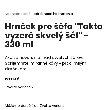
á
j
Priemerné
Neohodnotené
Podrobnosti hodnotenia
s
hodnotenie
Hrnček pre šéfa "Takto
produktu
ť
je
?
vyzerá skvelý šéf" -
0,0
z
330 ml
5
hviezdičiek.
Ako sa hovorí, niet nad skvelých šéfov.
HĽADAŤ
Spríjemnite im ranné kávy v práci milým
darčekom.
O
POTLAČ
d
p
o
r
ú
Môžeme doručiť do:
Zvoľte variant