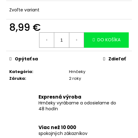
č
a
Zvoľte variant
m
e
8,99 €
BIELY
Jednotková
HRNČEK
DO KOŠÍKA
cena:
S
RUŽOVÝM
VNÚTROM
Opýtať sa
Zdieľať
A
UCHOM
S
Kategória
:
Hrnčeky
VLASTNOU
Záruka
:
2 roky
POTLAČOU
-
330
ML
Expresná výroba
Hrnčeky vyrábame a odosielame do
9,99
48 hodín
€
Viac než 10 000
spokojných zákazníkov