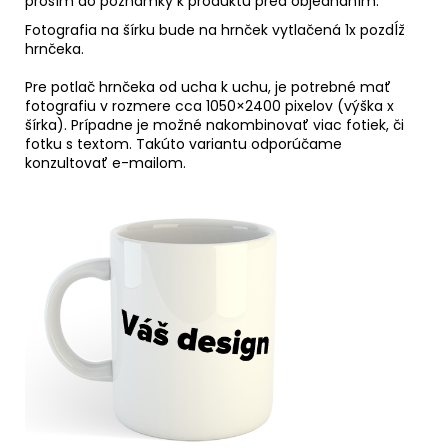
prosím do poznámky k produktu pred objednaním.
Fotografia na šírku bude na hrnček vytlačená 1x pozdĺž
hrnčeka.
Pre potlač hrnčeka od ucha k uchu, je potrebné mať
fotografiu v rozmere cca 1050×2400 pixelov (výška x
šírka). Prípadne je možné nakombinovať viac fotiek, či
fotku s textom. Takúto variantu odporúčame
konzultovať e-mailom.