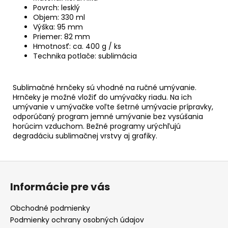
Povrch: lesklý
Objem: 330 ml
Výška: 95 mm
Priemer: 82 mm
Hmotnosť: ca. 400 g / ks
Technika potlače: sublimácia
Sublimačné hrnčeky sú vhodné na ručné umývanie.
Hrnčeky je možné vložiť do umývačky riadu. Na ich
umývanie v umývačke voľte šetrné umývacie prípravky,
odporúčaný program jemné umývanie bez vysúšania
horúcim vzduchom. Bežné programy urýchľujú
degradáciu sublimačnej vrstvy aj grafiky.
Z
á
Informácie pre vás
p
ä
Obchodné podmienky
t
Podmienky ochrany osobných údajov