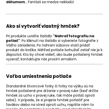
dátumom
… Fantázii sa medze nekladú!
Ako si vytvoriť vlastný hrnček?
Pri produkte uvidíte tlačidlo
"Nahrať fotografiu na
potlač"
. Po kliknutí na tlačidlo si vyberiete fotografie z
Vášho zariadenia. Po nahraní súborov stačí pridať
produkt do košíka. Náhľad potlače bohužiaľ zatiaľ nie je k
dispozícii. Kto by chcel vidieť, ako bude potlačený hrnček
vyzerať, kontaktujte nás prosím emailom.
Voľba umiestnenia potlače
Štandardné štvorcové fotky či fotky na výšku sú na
hrnček potlačené pre držanie v pravej ruke (keď držíte
hrnček za ucho v pravej ruke, tak máte potlač oproti
sebe). V prípade, že si prajete hrnček potlačiť pre
ľavákov alebo na stred oproti uchu, napíšte nám to