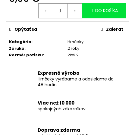
č
Jednotková
a
DO KOŠÍKA
cena:
m
e
Opýtať sa
Zdieľať
HRNČEK
S
Kategória
:
Hrnčeky
VLASTNOU
FOTKOU
Záruka
:
2 roky
A
Rozměr potisku
:
21x9.2
LABKAMI
SO
SRDIEČKAMI
Expresná výroba
OKOLO
-
Hrnčeky vyrábame a odosielame do
330ML
48 hodín
BIELY
8,99
€
Viac než 10 000
spokojných zákazníkov
Doprava zdarma