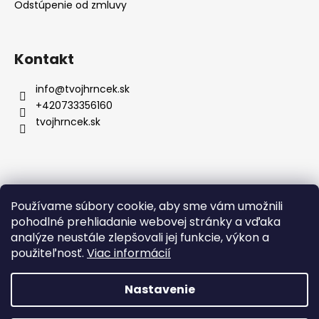
i
Odstúpenie od zmluvy
e
Kontakt
info
@
tvojhrncek.sk
+420733356160
tvojhrncek.sk
Posledné hodnotenie produktov
Používame súbory cookie, aby sme vám umožnili
pohodlné prehliadanie webovej stránky a vďaka
Hrnček so znamením zverokruhu a vlastným menom - 330ml
analýze neustále zlepšovali jej funkcie, výkon a
Zuzana Gdulova
použiteľnosť.
Viac informácií
|
Hodnotenie produktu je 5 z 5 hviezdičiek.
Krásny je hodnotenie určite 5 Hviezd. :))
Nastavenie
Vytvoril Shoptet