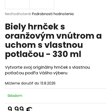
á
j
Priemerné
Neohodnotené
Podrobnosti hodnotenia
s
hodnotenie
Biely hrnček s
produktu
ť
je
?
oranžovým vnútrom a
0,0
z
uchom s vlastnou
5
hviezdičiek.
potlačou - 330 ml
HĽADAŤ
Vytvorte svoj originálny hrnček s vlastnou
potlačou podľa Vášho výberu
O
Môžeme doručiť do:
13.8.2026
d
p
o
Skladom
r
ú
9,99 €