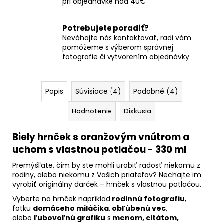
pri objednávke nad 40€
Potrebujete poradiť?
Neváhajte nás kontaktovať, radi vám
pomôžeme s výberom správnej
fotografie či vytvorením objednávky
Popis
Súvisiace (4)
Podobné (4)
Hodnotenie
Diskusia
Biely hrnček s oranžovým vnútrom a
uchom s vlastnou potlačou - 330 ml
Premýšľate, čím by ste mohli urobiť radosť niekomu z
rodiny, alebo niekomu z Vašich priateľov? Nechajte im
vyrobiť originálny darček – hrnček s vlastnou potlačou.
Vyberte na hrnček napríklad
rodinnú fotografiu
,
fotku
domáceho miláčika
,
obľúbenú vec
,
alebo
ľubovoľnú grafiku
s
menom, citátom,