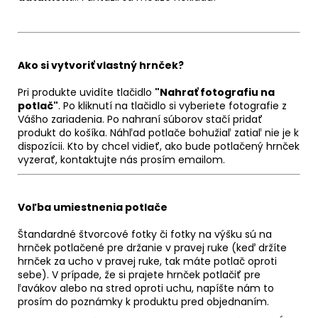
Ako si vytvoriť vlastný hrnček?
Pri produkte uvidíte tlačidlo
"Nahrať fotografiu na
potlač"
. Po kliknutí na tlačidlo si vyberiete fotografie z
Vášho zariadenia. Po nahraní súborov stačí pridať
produkt do košíka. Náhľad potlače bohužiaľ zatiaľ nie je k
dispozícii. Kto by chcel vidieť, ako bude potlačený hrnček
vyzerať, kontaktujte nás prosím emailom.
Voľba umiestnenia potlače
Štandardné štvorcové fotky či fotky na výšku sú na
hrnček potlačené pre držanie v pravej ruke (keď držíte
hrnček za ucho v pravej ruke, tak máte potlač oproti
sebe). V prípade, že si prajete hrnček potlačiť pre
ľavákov alebo na stred oproti uchu, napíšte nám to
prosím do poznámky k produktu pred objednaním.