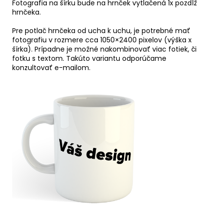
Fotografia na šírku bude na hrnček vytlačená 1x pozdĺž
hrnčeka.
Pre potlač hrnčeka od ucha k uchu, je potrebné mať
fotografiu v rozmere cca 1050×2400 pixelov (výška x
šírka). Prípadne je možné nakombinovať viac fotiek, či
fotku s textom. Takúto variantu odporúčame
konzultovať e-mailom.