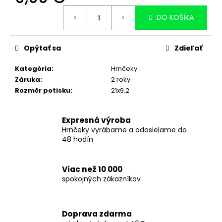
č
Jednotková
a
DO KOŠÍKA
cena:
m
e
Opýtať sa
Zdieľať
PERSONALIZOVANÝ
HRNČEK
Kategória
:
Hrnčeky
PRE
ABSOLVENTOV
Záruka
:
2 roky
S
Rozměr potisku
:
21x9.2
AKADEMICKÝM
TITULOM
A
Expresná výroba
VLASTNÝM
MENOM
Hrnčeky vyrábame a odosielame do
-
48 hodín
SOVA
2
8,99
Viac než 10 000
€
spokojných zákazníkov
Doprava zdarma