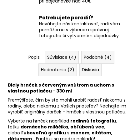
pri objednávke nad 40€
Potrebujete poradiť?
Neváhajte nás kontaktovať, radi vám
pomôžeme s výberom správnej
fotografie či vytvorením objednávky
Popis
Súvisiace (4)
Podobné (4)
Hodnotenie (2)
Diskusia
Biely hrnček s červeným vnútrom a uchom s
vlastnou potlačou - 330 ml
Premýšľate, čím by ste mohli urobiť radosť niekomu z
rodiny, alebo niekomu z Vašich priateľov? Nechajte im
vyrobiť originálny darček – hrnček s vlastnou potlačou.
Vyberte na hrnček napríklad
rodinnú fotografiu
,
fotku
domáceho miláčika
,
obľúbenú vec
,
alebo
ľubovoľnú grafiku
s
menom, citátom,
dátumom
… Fantázii sa medze nekladú!