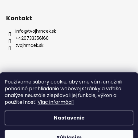
e
Kontakt
info
@
tvojhrncek.sk
+420733356160
tvojhrncek.sk
Posledné hodnotenie produktov
Používame súbory cookie, aby sme vám umožnili
pohodlné prehliadanie webovej stránky a vďaka
Hrnček so znamením zverokruhu a vlastným menom - 330ml
analýze neustále zlepšovali jej funkcie, výkon a
Zuzana Gdulova
použiteľnosť.
Viac informácií
|
Hodnotenie produktu je 5 z 5 hviezdičiek.
Krásny je hodnotenie určite 5 Hviezd. :))
Nastavenie
Vytvoril Shoptet
Súhlasím
Copyright 2026
TvojHrncek.sk
. Všetky práva vyhradené.