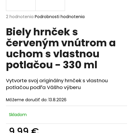
á
j
Priemerné
2 hodnotenia
Podrobnosti hodnotenia
s
hodnotenie
Biely hrnček s
produktu
ť
je
?
červeným vnútrom a
5,0
z
uchom s vlastnou
5
hviezdičiek.
potlačou - 330 ml
HĽADAŤ
Vytvorte svoj originálny hrnček s vlastnou
potlačou podľa Vášho výberu
O
Môžeme doručiť do:
13.8.2026
d
p
o
Skladom
r
ú
9,99 €