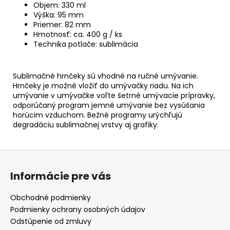
Objem: 330 ml
Výška: 95 mm
Priemer: 82 mm
Hmotnosť: ca. 400 g / ks
Technika potlače: sublimácia
Sublimačné hrnčeky sú vhodné na ručné umývanie.
Hrnčeky je možné vložiť do umývačky riadu. Na ich
umývanie v umývačke voľte šetrné umývacie prípravky,
odporúčaný program jemné umývanie bez vysúšania
horúcim vzduchom. Bežné programy urýchľujú
degradáciu sublimačnej vrstvy aj grafiky.
Z
á
Informácie pre vás
p
ä
Obchodné podmienky
t
Podmienky ochrany osobných údajov
i
Odstúpenie od zmluvy