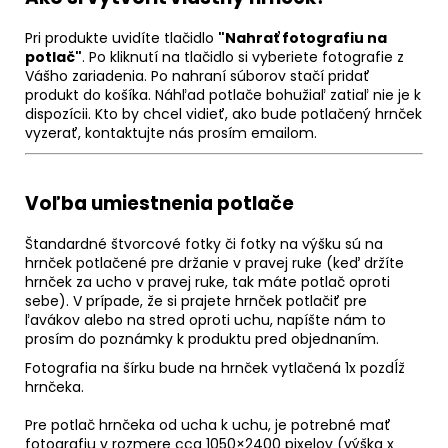
Pri produkte uvidíte tlačidlo
"Nahrať fotografiu na
potlač"
. Po kliknutí na tlačidlo si vyberiete fotografie z
Vášho zariadenia. Po nahraní súborov stačí pridať
produkt do košíka. Náhľad potlače bohužiaľ zatiaľ nie je k
dispozícii. Kto by chcel vidieť, ako bude potlačený hrnček
vyzerať, kontaktujte nás prosím emailom.
Voľba umiestnenia potlače
Štandardné štvorcové fotky či fotky na výšku sú na
hrnček potlačené pre držanie v pravej ruke (keď držíte
hrnček za ucho v pravej ruke, tak máte potlač oproti
sebe). V prípade, že si prajete hrnček potlačiť pre
ľavákov alebo na stred oproti uchu, napíšte nám to
prosím do poznámky k produktu pred objednaním.
Fotografia na šírku bude na hrnček vytlačená 1x pozdĺž
hrnčeka.
Pre potlač hrnčeka od ucha k uchu, je potrebné mať
fotografiu v rozmere cca 1050×2400 pixelov (výška x