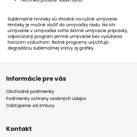
Sublimačné hrnčeky sú vhodné na ručné umývanie.
Hrnčeky je možné vložiť do umývačky riadu. Na ich
umývanie v umývačke voľte šetrné umývacie prípravky,
odporúčaný program jemné umývanie bez vysúšania
horúcim vzduchom. Bežné programy urýchľujú
degradáciu sublimačnej vrstvy aj grafiky.
Z
á
Informácie pre vás
p
ä
Obchodné podmienky
t
Podmienky ochrany osobných údajov
i
Odstúpenie od zmluvy
e
Kontakt