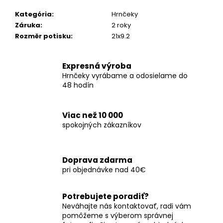
č
a
Kategória
:
Hrnčeky
m
Záruka
:
2 roky
e
Rozměr potisku
:
21x9.2
PERSONALIZOVANÝ
HRNČEK
Expresná výroba
PRE
Hrnčeky vyrábame a odosielame do
ABSOLVENTOV
48 hodín
S
AKADEMICKÝM
TITULOM
A
Viac než 10 000
VLASTNÝM
spokojných zákazníkov
MENOM
-
SOVA
2
Doprava zdarma
8,99
pri objednávke nad 40€
€
Potrebujete poradiť?
Neváhajte nás kontaktovať, radi vám
pomôžeme s výberom správnej