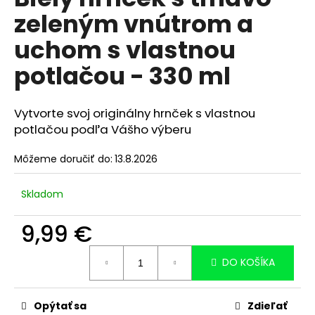
je
á
zeleným vnútrom a
0,0
z
j
uchom s vlastnou
5
s
hviezdičiek.
potlačou - 330 ml
ť
?
Vytvorte svoj originálny hrnček s vlastnou
potlačou podľa Vášho výberu
Môžeme doručiť do:
13.8.2026
HĽADAŤ
Skladom
O
9,99 €
d
Jednotková
p
DO KOŠÍKA
cena:
o
r
ú
Opýtať sa
Zdieľať