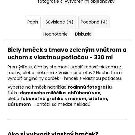
fotografie či vytvorením objednávky
Popis
Súvisiace (4)
Podobné (4)
Hodnotenie
Diskusia
Biely hrnček s tmavo zeleným vnútrom a
uchom s vlastnou potlačou - 330 ml
Premýšľate, čím by ste mohli urobiť radosť niekomu z
rodiny, alebo niekomu z Vašich priateľov? Nechajte im
vyrobiť originálny darček – hrnček s vlastnou potlačou.
Vyberte na hrnček napríklad
rodinnú fotografiu
,
fotku
domáceho miláčika
,
obľúbenú vec
,
alebo
ľubovoľnú grafiku
s
menom, citátom,
dátumom
… Fantázii sa medze nekladú!
Ako si vytvoriť vlastný hrnček?